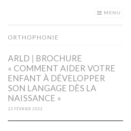
MOTS EN
Aller
MENU
PARTAGE
au
contenu
principal
ORTHOPHONIE
ARLD | BROCHURE
« COMMENT AIDER VOTRE
ENFANT À DÉVELOPPER
SON LANGAGE DÈS LA
NAISSANCE »
22 FÉVRIER 2022